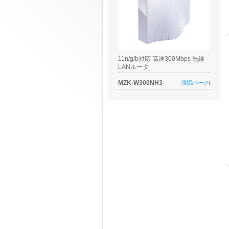
11n/g/b対応 高速300Mbps 無線
LANルータ
MZK-W300NH3
[
製品ページ
]