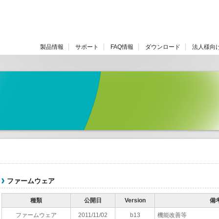
製品情報
サポート
FAQ情報
ダウンロード
法人様向
ファームウェア
種類
公開日
Version
備
ファームウェア
2011/11/02
b13
機能改善等