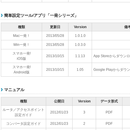
簡単設定ツール/アプリ「一発シリーズ」
種類
更新日
Version
備
Mac一発！
2013/05/28
1.0.1.0
Win一発！
2013/05/28
1.0.3.0
スマホ一発!
2013/10/15
1.1.13
App Storeからダウ
iOS版
スマホ一発!
2013/10/15
1.05
Google Playから
Android版
マニュアル
種類
公開日
Version
データ形式
ルータ／アクセスポイント
2012/01/23
3
PDF
設定ガイド
コンバータ設定ガイド
2012/01/23
2
PDF