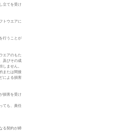
し立てを受け
フトウエアに
を行うことが
ウエアのもた
、及びその成
担しません。
的または間接
どによる損害
が損害を受け
っても、責任
なる契約が締