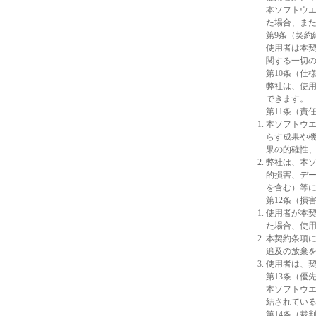
本ソフトウ
た場合、ま
第9条（契約
使用者は本
関する一切
第10条（仕
弊社は、使
できます。
第11条（責
本ソフトウ
らす成果や
果の的確性
弊社は、本
的損害、デ
を含む）等
第12条（損
使用者が本
た場合、使
本契約条項
追及の放棄
使用者は、
第13条（優
本ソフトウ
結されてい
第14条（裁