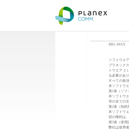
BRL-04AX
ソフトウエ
プラネックス
トウエア と
る必要があり
すべての条
本ソフトウ
第1条（ソフ
本ソフトウ
等の全ての
第2条（知的
本ソフトウ
切の権利は
第3条（使用
弊社は使用