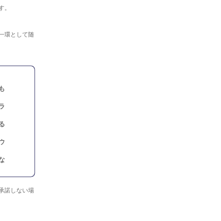
す。
一環として随
も
ラ
る
ウ
な
承諾しない場