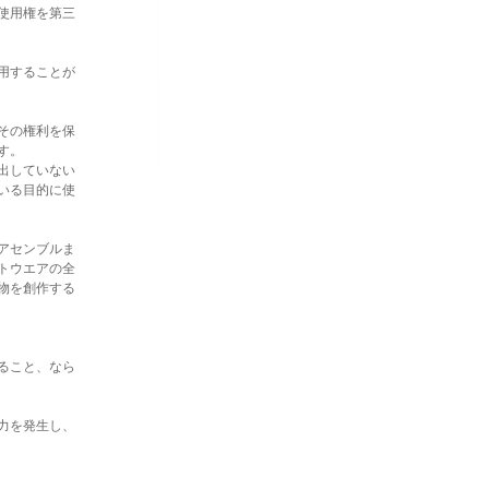
使用権を第三
用することが
その権利を保
す。
出していない
いる目的に使
アセンブルま
トウエアの全
物を創作する
ること、なら
力を発生し、