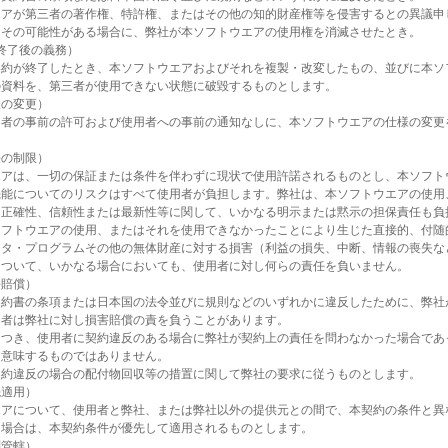
エアが第三者の著作権、特許権、またはその他の知的財産権等を侵害するとの異議申
たその可能性がある場合に、弊社が本ソフトウエアの使用権を消滅させたとき。
終了後の義務）
契約が終了したとき、本ソフトウエアおよびそれを複製・改変したもの、並びに本ソ
の資料を、第三者が使用できない状態に破毀するものとします。
様の変更）
用者の事前の許可および使用者への事前の通知なしに、本ソフトウエアの仕様の変更
任の制限）
エアは、一切の保証または条件を伴わずに現状で使用許諾されるものとし、本ソフト
機能についてのリスクはすべて使用者が負担します。弊社は、本ソフトウエアの使用
、正確性、信頼性または最新性等に関して、いかなる明示または黙示の担保責任も負
ソフトウエアの使用、またはそれを使用できなかったことにより生じた直接的、付随
ータ・プログラムその他の無体財産に対する損害（利益の損失、中断、情報の喪失な
について、いかなる場合においても、使用者に対し何らの責任を負いません。
害賠償）
契約書の条項または日本国の法令並びに規則などのいずれかに違反したために、弊社
用者は弊社に対し損害賠償の責を負うことがあります。
につき、使用者に契約違反のある場合に弊社が契約上の責任を問わなかった場合であ
を意味するものではありません。
契約違反の場合の配付物回収等の措置に関して弊社の要求に従うものとします。
先適用）
エアについて、使用者と弊社、または弊社以外の提供元との間で、本契約の条件と異
る場合は、本契約条件が優先して適用されるものとします。
判管轄）