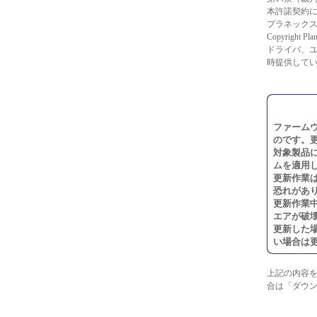
本許諾契約
プラネック
Copyright Plan
ドライバ、
時提供して
ファーム
のです。
対象製品
ムを適用
更新作業
恐れがあ
更新作業
エアが破
更新した
い場合は
上記の内容
合は「ダウ