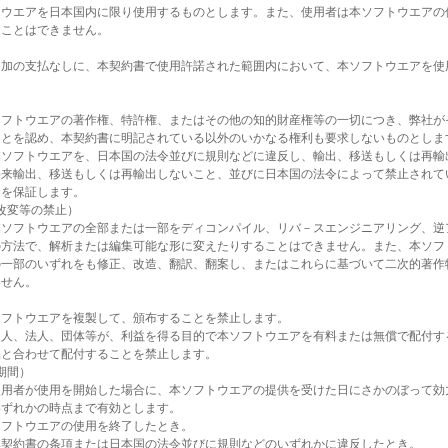
トウエアを日本国内に限り使用するものとします。また、使用者は本ソフトウエアの
ることはできません。
）
追加の支払なしに、本契約書で使用許諾された範囲内において、本ソフトウエアを使
）
ソフトウエアの著作権、特許権、またはその他の知的財産権等の一切につき、弊社が
ことを認め、本契約書に明記されている以外のいかなる権利も要求しないものとしま
本ソフトウエアを、日本国の法令並びに規則などに違反し、輸出、移送もしくは再輸
将来輸出、移送もしくは再輸出しないこと、並びに日本国の法令によって禁止されて
とを保証します。
改変等の禁止）
本ソフトウエアの全部または一部をディコンパイル、リバ－スエンジニアリング、逆
の方法で、解析または編集可能な形に変えたりすることはできません。また、本ソフ
の一部のいずれをも修正、改造、翻訳、翻案し、またはこれらに基づいて二次的著作
ません。
）
ソフトウエアを複製して、頒布することを禁止します。
個人、法人、団体等が、利益を得る目的で本ソフトウエアを有料または無償で配付す
品と合わせて配付することを禁止します。
期間）
使用者が使用を開始した場合に、本ソフトウエアの提供を受けた日にさかのぼって効
いずれかの時点まで有効とします。
ソフトウエアの使用を終了したとき。
本契約書の条項または日本国の法令並びに規則などのいずれかに違反したとき。