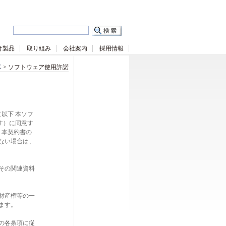
け製品
取り組み
会社案内
採用情報
X
> ソフトウェア使用許諾
以下 本ソフ
す）に同意す
、本契約書の
ない場合は、
その関連資料
財産権等の一
ます。
の各条項に従