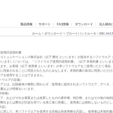
製品情報
サポート
FAQ情報
ダウンロード
法人様向
ホーム
>
ダウンロード
>
ブロードバンドルータ
>
BRL-04A
ア使用許諾契約書
コミュニケーションズ株式会社（以下 弊社 といいます）が提供するソフトウエア（
いいます）については、「ソフトウエア使用許諾契約書」（以下 本契約書 といいま
ます。お客様（以下 使用者 といいます）が本ソフトウエアをご使用いただく場合
項に拘束されることに同意されたものとみなします。本契約書の条項に同意いただけ
エアを使用することはできません。
トウエアの定義）
エアとは、記録媒体の種類に関わらず、使用者に提供されるソフトウエア、データ、
文書および情報をいいます。
所有権）
エア、およびそれを複製または改変したものの著作権、特許権、またはその他の知的
、弊社または弊社が許諾を得ている第三者に帰属し、使用者には移転しないものとし
許諾）
者に対して、本ソフトウエアを使用する非独占的使用権を許諾し、使用者は本契約書