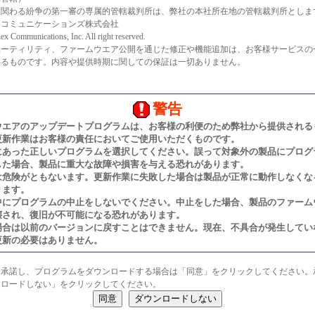
に関わる紛争の第一審の専属的管轄裁判所は、弊社の本社所在地の管轄裁判所としま
スコミュニケーションズ株式会社
ex Communications, Inc. All right reserved.
ユーティリティ、ファームウエア公開を通じた修正や機能追加は、お客様サービスの
いるものです。内容や提供時期に関しての保証は一切ありません。
警告
ウエアのアップデートプログラムは、お客様の利便のため弊社から提供される
更新作業はお客様の責任においてご使用いただくものです。
にあった正しいプログラムを選択してください。誤って対象外の製品にプログ
した場合、製品に重大な故障や損害を与える恐れがあります。
は危険がともないます。更新作業に失敗した場合は製品が正常に動作しなくな
ります。
中にプログラムの中止をしないでください。中止をした場合、製品のファーム
壊され、復旧が不可能になる恐れがあります。
場合は以前のバージョンに戻すことはできません。現在、不具合が発生してい
更新の必要はありません。
を承諾し、プログラムをダウンロードする場合は「同意」をクリックしてください。
ンロードしない」をクリックしてください。