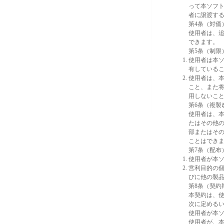
って本ソフ
者に譲渡す
第4条（対価
使用者は、
できます。
第5条（制限
使用者は本
有している
使用者は、
こと、また
用しないこ
第6条（複製
使用者は、
たはその他
部またはそ
ことはでき
第7条（配布
使用者が本
営利目的の
びに他の製
第8条（契約
本契約は、
次に定める
使用者が本
使用者が、