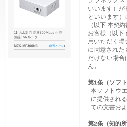
プラネックス
いいます）が
といいます）
（以下 本契
お客様（以下
11n/g/b対応 高速300Mbps 小型
無線LANルータ
用いただく場
MZK-MF300N3
[
製品ページ
]
に同意された
だけない場合
ん。
第1条（ソフ
本ソフトウ
に提供され
ての文書お
第2条（知的