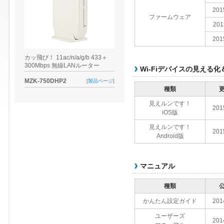
201
ファームウェア
201
201
カッ飛び！ 11ac/n/a/g/b 433＋
300Mbps 無線LANルーター
Wi-Fiデバイスの見える
MZK-750DHP2
[
製品ページ
]
種類
見えルンです！
201
iOS版
見えルンです！
201
Android版
マニュアル
種類
かんたん設定ガイド
201
ユーザーズ
201