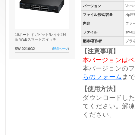
バージョン
Vers
ファイル形式/容量
zip圧
内容
ファ
ファイル
sw-02
16ポート ギガビット/レイヤ2対
応 WEBスマートスイッチ
配布/著作者
プラ
SW-0216G2
[
製品ページ
]
【注意事項】
本バージョンはベ
本バージョンのフ
らのフォーム
ま
【使用方法】
ダウンロードした
てください。解凍後
ください。