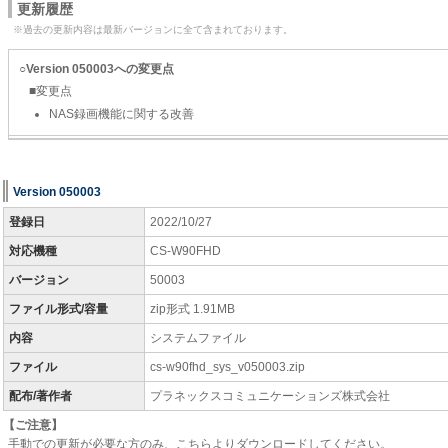
更新履歴
※過去の更新内容は最新バージョンに全て含まれております。
○Version 050003への変更点
■変更点
NAS録画機能に関する改善
Version 050003
登録日
2022/10/27
対応機種
CS-W90FHD
バージョン
50003
ファイル形式/容量
zip形式 1.91MB
内容
システムファイル
ファイル
cs-w90fhd_sys_v050003.zip
配布/著作者
プラネックスコミュニケーションズ株式会社
【ご注意】
手動での更新が必要な方のみ、こちらよりダウンロードしてください。