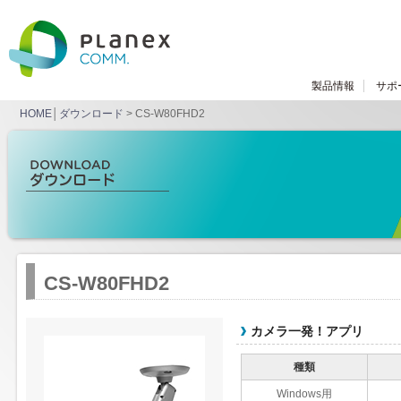
製品情報
サポ
HOME
│
ダウンロード
> CS-W80FHD2
CS-W80FHD2
カメラ一発！アプリ
種類
Windows用