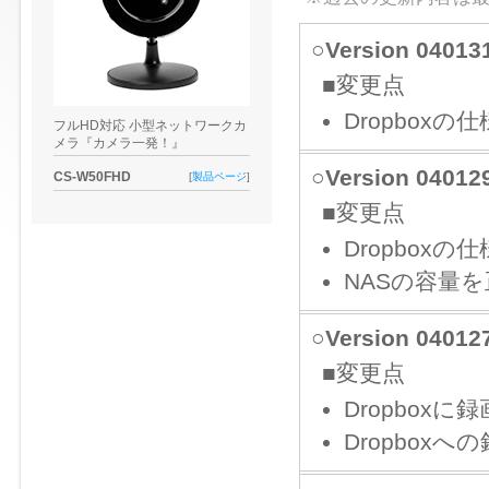
○Version 040
■変更点
Dropbox
フルHD対応 小型ネットワークカ
メラ『カメラ一発！』
○Version 040
CS-W50FHD
[
製品ページ
]
■変更点
Dropbox
NASの容量
○Version 040
■変更点
Dropbox
Dropbo