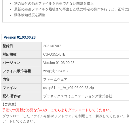
別の日付の録画ファイルを再生できない問題を修正
最新の録画ファイルを最後まで再生した後に特定の操作を行うと、正常に
動体検知感度を調整
Version 01.03.00.23
登録日
2021/07/07
対応機種
CS-QS51-LTE
バージョン
Version 01.03.00.23
ファイル形式/容量
zip形式 5.64MB
内容
ファームウェア
ファイル
cs-qs51-lte_fw_v01.03.00.23.zip
配布/著作者
プラネックスコミュニケーションズ株式会社
【ご注意】
手動での更新が必要な方のみ、こちらよりダウンロードしてください。
ダウンロードしたファイルを解凍ソフトウェアを利用して、解凍してください。解凍後
デートしてください。