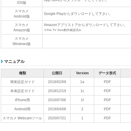
App Storeからダウンロードして下さい。
iOS版
スマカメ
Google Playからダウンロードして下さい。
Android版
スマカメ
Amazonアプリストアからダウンロードして下さい。
Amazon版
※Fire TV Stick動作確認済み
スマカメ
Windows版
マニュアル
種類
公開日
Version
データ形式
簡単設定ガイド
2018/02/09
1a
PDF
本体設定ガイド
2018/12/19
1c
PDF
iPhone用
2016/07/06
1f
PDF
Android用
2019/04/08
2
PDF
スマカメ Webcamツール
2020/07/21
1
PDF