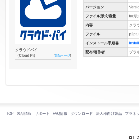
バージョン
Versi
ファイル形式/容量
tar形
内容
クラウ
ファイル
p2ptu
インストール手順書
instal
クラウドパイ
配布/著作者
プラ
（Cloud Pi）
[
製品ページ
]
TOP
製品情報
サポート
FAQ情報
ダウンロード
法人様向け製品
プラネ