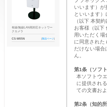
プラネックス
いいます）が
といいます）
（以下 本契
お客様（以下
有線/無線LAN両対応ネットワー
クカメラ
用いただく場
CS-W05N
[
製品ページ
]
に同意された
だけない場合
ん。
第1条（ソフ
本ソフトウ
に提供され
ての文書お
第2条（知的