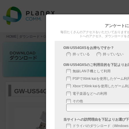
アンケートに
製品情報
サポ
毎日たくさんのアクセスをいただいております
トへのアクセス、ダウンロードを
HOME
│
ダウンロード
> GW-US54GXS
GW-US54GXSをお持ちですか？
持っている
持っていない
GW-US54GXSのご利用目的を下記より
無線LAN子機として利用
PSPでXlink kaiを使用したゲーム利
XboxでXlink kaiを使用したゲーム
GW-US54GXS
電子楽器などへの利用
その他
ドライバ・ユーティリティ
種類
当サイトへの訪問理由を下記よりお選び下
ドライバのダウンロード（Windows
ドライバ・ユーティリティ