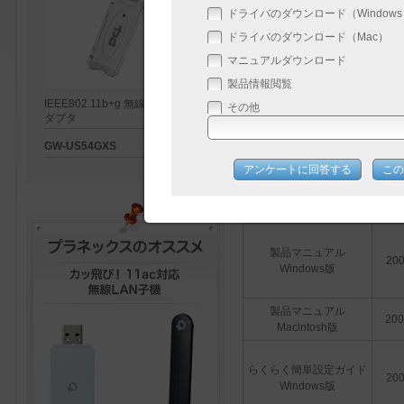
Windows 7版
ドライバのダウンロード（Windows Vis
ドライバのダウンロード（Mac）
ドライバ・ユーティリティ
Windows Vista/XP/Me/98SE版
マニュアルダウンロード
製品情報閲覧
ドライバ・ユーティリティ
IEEE802.11b+g 無線LAN USBア
その他
Macintosh版
ダプタ
GW-US54GXS
[
製品ページ
]
アンケートに回答する
この
マニュアル
種類
製品マニュアル
200
Windows版
製品マニュアル
200
Macintosh版
らくらく簡単設定ガイド
200
Windows版