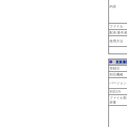
内容
ファイル
配布/著作
使用方法
更新履
登録日
対応機種
バージョン
対応OS
ファイル形
容量