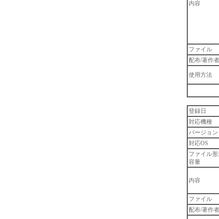
内容
ファイル
配布/著作
使用方法
登録日
対応機種
バージョン
対応OS
ファイル形
容量
内容
ファイル
配布/著作