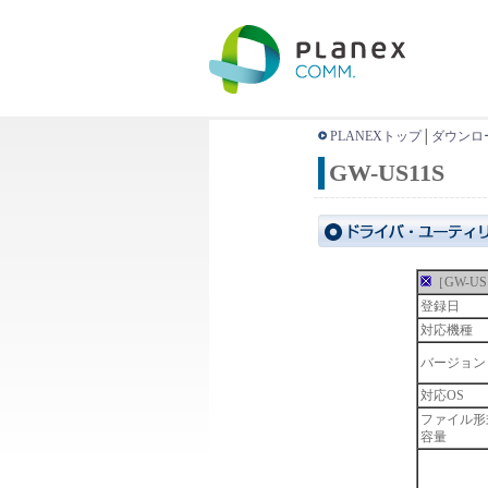
PLANEXトップ
│
ダウンロ
GW-US11S
［GW-US
登録日
対応機種
バージョン
対応OS
ファイル形
容量