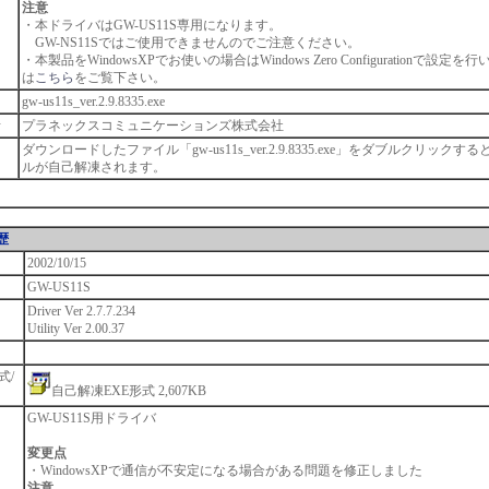
注意
・本ドライバはGW-US11S専用になります。
GW-NS11Sではご使用できませんのでご注意ください。
・本製品をWindowsXPでお使いの場合はWindows Zero Configurationで設定
は
こちら
をご覧下さい。
gw-us11s_ver.2.9.8335.exe
者
プラネックスコミュニケーションズ株式会社
ダウンロードしたファイル「gw-us11s_ver.2.9.8335.exe」をダブルクリックす
ルが自己解凍されます。
歴
2002/10/15
GW-US11S
Driver Ver 2.7.7.234
Utility Ver 2.00.37
式/
自己解凍EXE形式 2,607KB
GW-US11S用ドライバ
変更点
・WindowsXPで通信が不安定になる場合がある問題を修正しました
注意