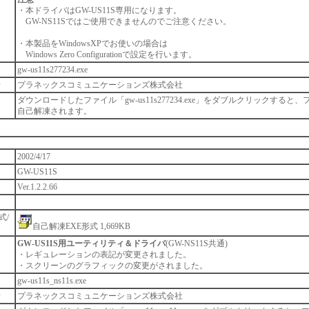
・本ドライバはGW-US11S専用になります。
GW-NS11Sではご使用できませんのでご注意ください。
・本製品をWindowsXPでお使いの場合は
Windows Zero Configurationで設定を行います。
gw-us11s277234.exe
者
プラネックスコミュニケーションズ株式会社
ダウンロードしたファイル「gw-us11s277234.exe」をダブルクリックすると
自己解凍されます。
2002/4/17
GW-US11S
Ver.1.2.2.66
式/
自己解凍EXE形式 1,669KB
GW-US11S用ユーティリティ＆ドライバ
(GW-NS11S共通)
・レギュレーションの表記が変更されました。
・スクリーンのグラフィックの変更がされました。
gw-us11s_ns11s.exe
者
プラネックスコミュニケーションズ株式会社