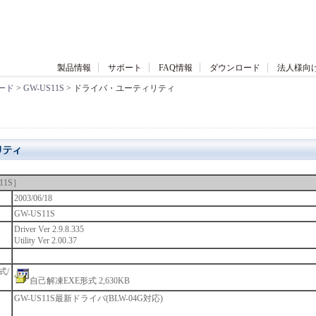
製品情報
サポート
FAQ情報
ダウンロード
法人様向
ード
>
GW-US11S
> ドライバ・ユーティリティ
11S］
2003/06/18
GW-US11S
Driver Ver 2.9.8.335
Utility Ver 2.00.37
式/
自己解凍EXE形式 2,630KB
GW-US11S最新ドライバ(BLW-04G対応)