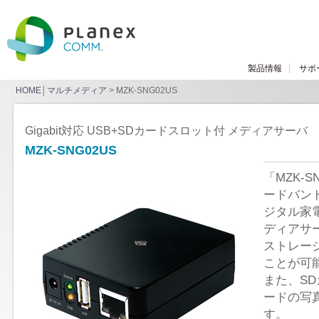
製品情報
サポ
HOME
│
マルチメディア
> MZK-SNG02US
Gigabit対応 USB+SDカードスロット付 メディアサーバ
MZK-SNG02US
「MZK-
ードバン
ジタル家
ディアサ
ストレー
ことが可
また、S
ードの写
す。