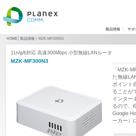
製品情報
サポ
HOME
│
製品情報
> MZK-MF300N3
11n/g/b対応 高速300Mbps 小型無線LANルータ
MZK-MF300N3
「MZK-M
た無線LA
ポイント
ることが
インターネ
るので、
Google
ーカー）