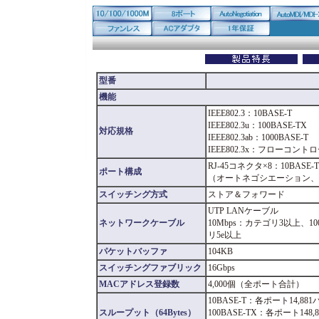
型番
機能
IEEE802.3：10BASE-T
IEEE802.3u：100BASE-TX
対応規格
IEEE802.3ab：1000BASE-T
IEEE802.3x：フローコント
RJ-45コネクタ×8：10BASE-T、
ポート構成
（オートネゴシエーション、Aut
スイッチング方式
ストア＆フォワード
UTP LANケーブル
ネットワークケーブル
10Mbps：カテゴリ3以上、10
リ5e以上
パケットバッファ
104KB
スイッチングファブリック
16Gbps
MACアドレス登録数
4,000個（全ポート合計）
10BASE-T：各ポート14,88
スループット（64Bytes）
100BASE-TX：各ポート148