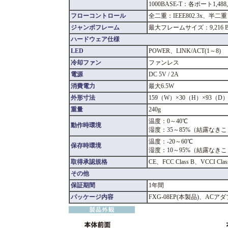
1000BASE-T：各ポート1,48
フローコントロール
全二重：IEEE802.3x、
ジャンボフレーム
最大フレームサイズ：9,216 By
ハードウェア仕様
LED
POWER、LINK/ACT(1～8)
冷却ファン
ファンレス
電源
DC 5V / 2A
消費電力
最大6.5W
外形寸法
159（W）×30（H）×93（D
重量
240g
温度：0～40℃
動作時環境
湿度：35～85%（結露なき
温度：-20～60℃
保存時環境
湿度：10～95%（結露なき
取得承認規格
CE、FCC Class B、VCCI Clas
その他
保証期間
1年間
パッケージ内容
FXG-08EP(本製品)、A