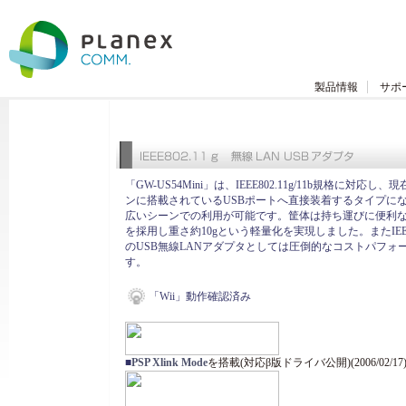
製品情報
サポ
「GW-US54Mini」は、IEEE802.11g/11b規格に対応し
ンに搭載されているUSBポートへ直接装着するタイプに
広いシーンでの利用が可能です。筐体は持ち運びに便利
を採用し重さ約10gという軽量化を実現しました。またIEEE8
のUSB無線LANアダプタとしては圧倒的なコストパフォ
す。
「Wii」動作確認済み
■
PSP Xlink Mode
を搭載(対応β版ドライバ公開)(2006/02/17