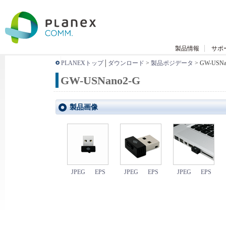
製品情報
サポ
PLANEXトップ
│
ダウンロード
>
製品ポジデータ
> GW-USNa
GW-USNano2-G
製品画像
JPEG
EPS
JPEG
EPS
JPEG
EPS