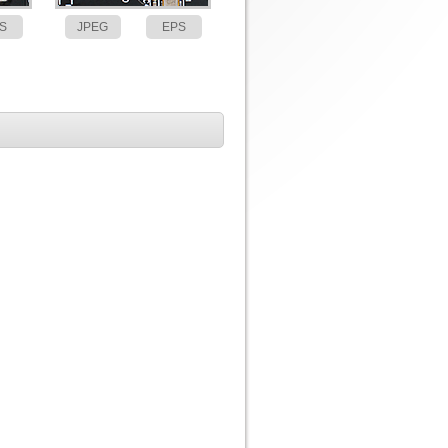
S
JPEG
EPS