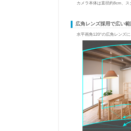
カメラ本体は直径約8cm、ス
広角レンズ採用で広い範
水平画角120°の広角レンズ