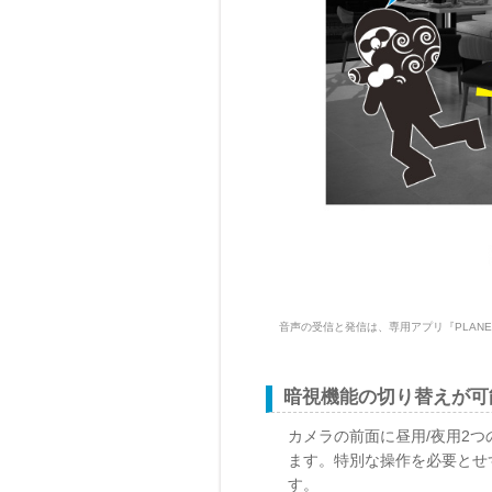
音声の受信と発信は、専用アプリ『PLAN
暗視機能の切り替えが可
カメラの前面に昼用/夜用2
ます。特別な操作を必要とせ
す。