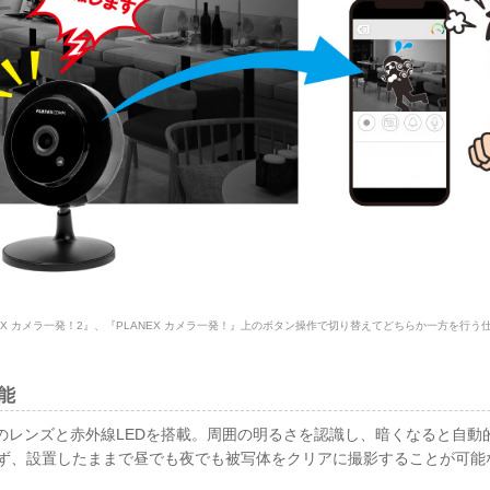
EX カメラ一発！2』、『PLANEX カメラ一発！』上のボタン操作で切り替えてどちらか一方を行う
能
つのレンズと赤外線LEDを搭載。周囲の明るさを認識し、暗くなると自動
ず、設置したままで昼でも夜でも被写体をクリアに撮影することが可能