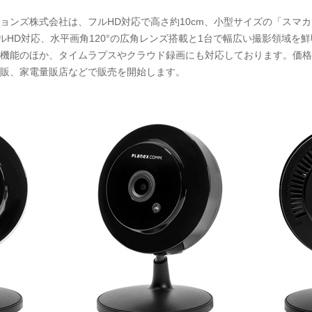
ンズ株式会社は、フルHD対応で高さ約10cm、小型サイズの「スマカメ 
フルHD対応、水平画角120°の広角レンズ搭載と1台で幅広い撮影領域
機能のほか、タイムラプスやクラウド録画にも対応しております。価格
販、家電量販店などで販売を開始します。