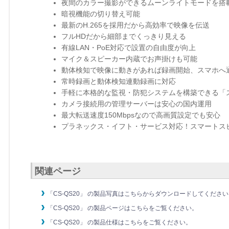
夜間のカラー撮影ができるムーンライトモードを搭
暗視機能の切り替え可能
最新のH.265を採用だから高効率で映像を伝送
フルHDだから細部までくっきり見える
有線LAN・PoE対応で設置の自由度が向上
マイク＆スピーカー内蔵でお声掛けも可能
動体検知で映像に動きがあれば録画開始、スマホへ
常時録画と動体検知連動録画に対応
手軽に本格的な監視・防犯システムを構築できる「ス
カメラ接続用の管理サーバーは安心の国内運用
最大転送速度150Mbpsなので高画質設定でも安心
プラネックス・イフト・サービス対応！スマートス
関連ページ
「CS-QS20」 の製品写真はこちらからダウンロードしてくださ
「CS-QS20」 の製品ページはこちらをご覧ください。
「CS-QS20」 の製品仕様はこちらをご覧ください。