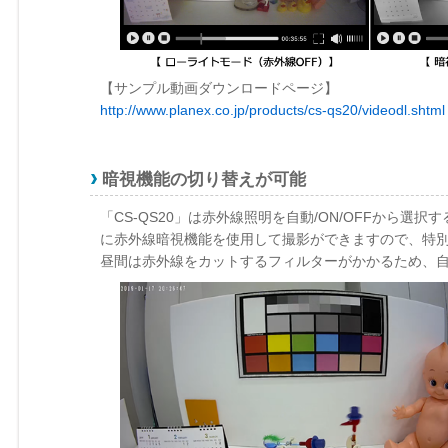
【サンプル動画ダウンロードページ】
http://www.planex.co.jp/products/cs-qs20/videodl.shtml
暗視機能の切り替えが可能
「CS-QS20」は赤外線照明を自動/ON/OFFから
に赤外線暗視機能を使用して撮影ができますので、特
昼間は赤外線をカットするフィルターがかかるため、