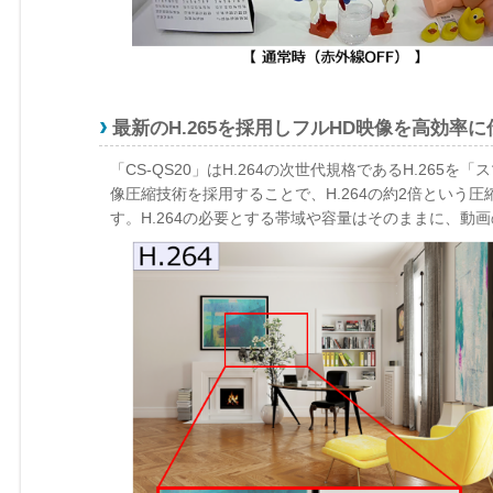
最新のH.265を採用しフルHD映像を高効率に
「CS-QS20」はH.264の次世代規格であるH.265
像圧縮技術を採用することで、H.264の約2倍という
す。H.264の必要とする帯域や容量はそのままに、動