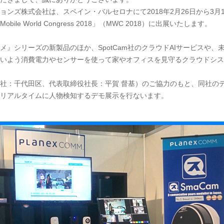
ンズ株式会社は、スペイン・バルセロナにて2018年2月26日から3月
le World Congress 2018」（MWC 2018）に出展いたします。
』シリーズの新製品のほか、SpotCam社のクラウドAIサービスや、
いよう消費電力やセンサーを使って家やオフィスを見守るクラウドシス
社：千代田区、代表取締役社長：平賀 督基）のご協力のもと、同社の
リアルタイムに人物検知するデモ展示を行ないます。