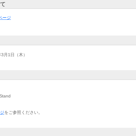
て
ページ
8年3月1日（木）
tand
ジ
をご参照ください。