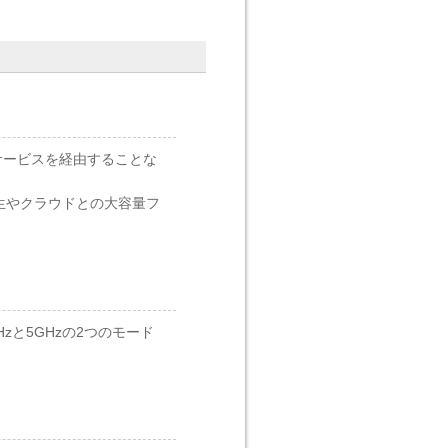
サービスを経由することな
画再生やクラウドとの大容量フ
zと5GHzの2つのモード