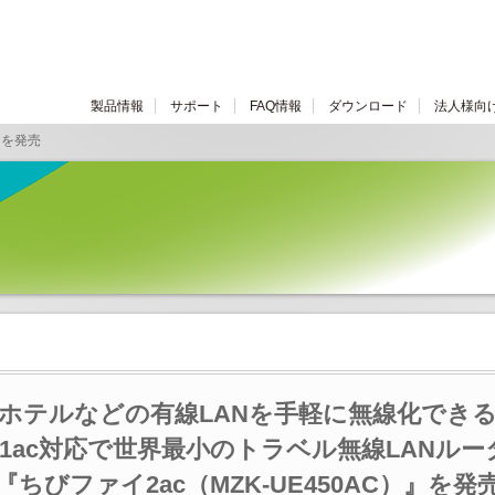
製品情報
サポート
FAQ情報
ダウンロード
法人様向
C』を発売
ホテルなどの有線LANを手軽に無線化でき
11ac対応で世界最小のトラベル無線LANルー
『ちびファイ2ac（MZK-UE450AC）』を発