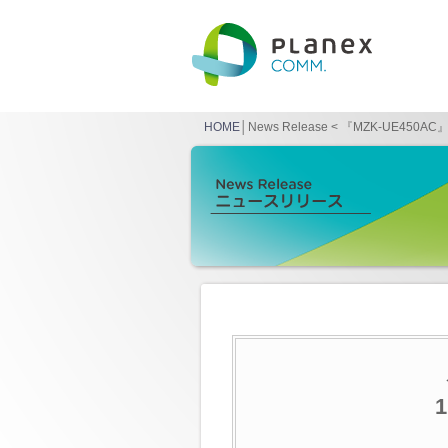
HOME
│News Release < 『MZK-UE450A