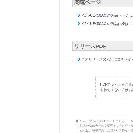
関連ページ
MZK-UE450AC の製品ペー
MZK-UE450AC の製品仕様
リリースPDF
このリリースのPDFはコチラか
PDFファイルをご
お持ちでない方は右
社名、製品名およびサービス名は、一
製品仕様は予告無く変更する場合があ
価格は、発表時のものであり予告なく