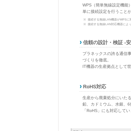
WPS（簡単無線設定機能
単に接続設定を行うこと
接続する無線LAN機器がWPS
接続する無線LAN対応機器によ
信頼の設計・検証 -
プラネックスの誇る通信
づくりを徹底。
IT機器の生産拠点として
RoHS対応
生産から廃棄処分にいた
鉛、カドミウム、水銀、
「RoHS」にも対応して