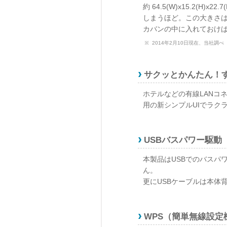
約 64.5(W)x15.2
しまうほど。この大きさは
カバンの中に入れておけば
2014年2月10日現在、当社調べ
サクッとかんたん！
ホテルなどの有線LANコ
用の新シンプルUIでラク
USBバスパワー駆動
本製品はUSBでのバスパ
ん。
更にUSBケーブルは本体
WPS（簡単無線設定