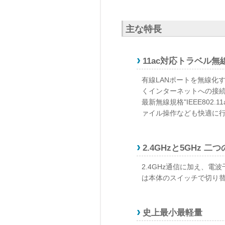
主な特長
11ac対応トラベル無
有線LANポートを無線化
くインターネットへの接
最新無線規格"IEEE80
ァイル操作なども快適に
2.4GHzと5GHz 
2.4GHz通信に加え、電
は本体のスイッチで切り
史上最小最軽量