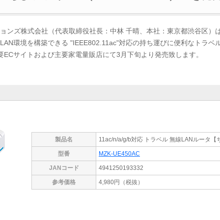
ンズ株式会社（代表取締役社長：中林 千晴、本社：東京都渋谷区）は
N環境を構築できる "IEEE802.11ac"対応の持ち運びに便利なトラ
』を主要ECサイトおよび主要家電量販店にて3月下旬より発売致します。
製品名
11ac/n/a/g/b対応 トラベル 無線LANルータ
型番
MZK-UE450AC
JANコード
4941250193332
参考価格
4,980円（税抜）