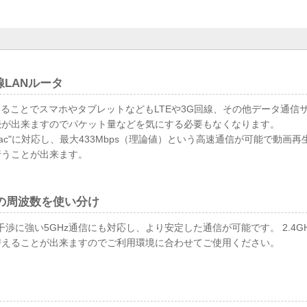
線LANルータ
することでスマホやタブレットなどもLTEや3G回線、その他データ通信
続が出来ますのでパケット量などを気にする必要もなくなります。
2.11ac"に対応し、最大433Mbps（理論値）という高速通信が可能で動
行うことが出来ます。
二つの周波数を使い分け
波干渉に強い5GHz通信にも対応し、より安定した通信が可能です。 2.4GH
替えることが出来ますのでご利用環境に合わせてご使用ください。