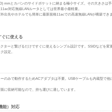
(H)x22.7(D) mmとカバンのサイドポケットに納まる極小サイズ。その大き
11ac対応無線LANルータとしては世界最小最軽量。
外出先やホテルでも簡単に最新規格11acでの高速無線LANが構築でき
すぐに使える
ネクターと繋げるだけですぐに使えるシンプル設計です。SSIDなどを変
ラク設定。
ワーのみで動作するためACアダプタは不要。USBケーブルも内蔵型で
背面に収納可能なので、持ち運びに適しています。
機能）対応