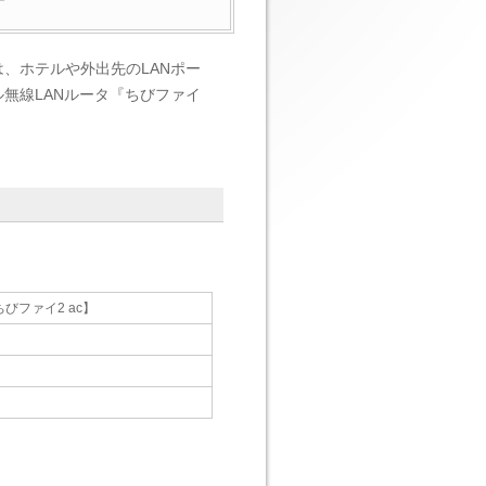
、ホテルや外出先のLANポー
ベル無線LANルータ『ちびファイ
【ちびファイ2 ac】