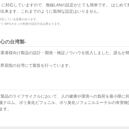
）に対応していますので、無線LANの設定がとても簡単です。 はじめて
が出来ます。これまでのように面倒な設定はいりません。
に対応している必要があります。
って WPSボタンの有無や設定方法は異なります。
安心の台湾製-
事業者様向け製品の設計・開発・検証ノウハウを投入しました。誰もが
世界屈指の台湾にて製造を行っています。
る製品のライフサイクルにおいて、人の健康や環境への負荷を最小限に
6価クロム、ポリ臭化ビフェニル、ポリ臭化ジフェニルエーテルの有害物
います。