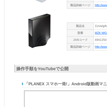
製品詳細ページ
http://ww
製品名
11n/a/
型番
MZK-WG
JANコード
4941250
製品詳細ページ
http://w
操作手順をYouTubeで公開
「PLANEX スマホ一発!」Android版動画マ