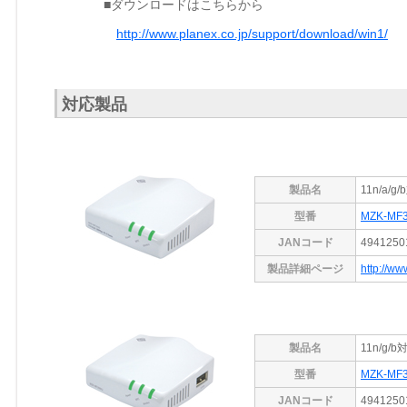
■ダウンロードはこちらから
http://www.planex.co.jp/support/download/win1/
対応製品
製品名
11n/a/
型番
MZK-MF
JANコード
4941250
製品詳細ページ
http://ww
製品名
11n/g
型番
MZK-MF
JANコード
4941250