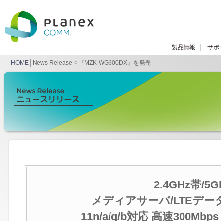
製品情報
サポ
HOME
│News Release < 『MZK-WG300DX』を発売
2.4GHz帯/
メディアサーバ/LTEデ
11n/a/g/b対応 高速300Mbp