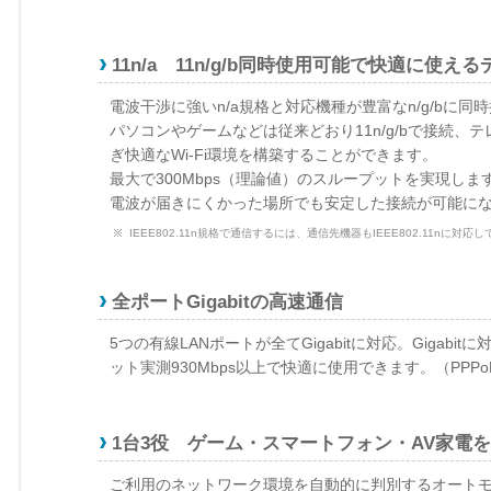
11n/a 11n/g/b同時使用可能で快適に使え
電波干渉に強いn/a規格と対応機種が豊富なn/g/bに同
パソコンやゲームなどは従来どおり11n/g/bで接続、
ぎ快適なWi-Fi環境を構築することができます。
最大で300Mbps（理論値）のスループットを実現し
電波が届きにくかった場所でも安定した接続が可能に
IEEE802.11n規格で通信するには、通信先機器もIEEE802.11nに対
全ポートGigabitの高速通信
5つの有線LANポートが全てGigabitに対応。Giga
ット実測930Mbps以上で快適に使用できます。（PPPo
1台3役 ゲーム・スマートフォン・AV家電
ご利用のネットワーク環境を自動的に判別するオートモ