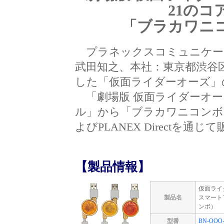
21のコ
「ブラカワニ
プラネックスコミュニケー
武田知之、本社：東京都渋谷
した「仮面ライダーオーズ」
「劇場版 仮面ライダーオーズ 
ル」から「ブラカワニコンボ
よびPLANEX Directを通
【製品情報】
仮面ライ
製品名
スマート
ンボ）
型番
BN-OOO