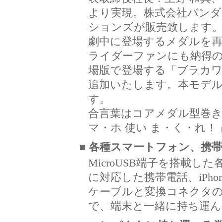
より実現。株式会社バン
ションズが販売致します
劇中に登場するメダルを再
ライダーファンにも納得
場版で登場する「ブラカ
追加いたします。本モデル
す。
合言葉はコアメダル型巻
マ・ホ 使い ま・く・れ！
■ 各種スマートフォン、携
MicroUSB端子を搭載した各
に対応した携帯電話、iPho
ケーブルと変換コネクタ
で、端末と一緒に持ち運