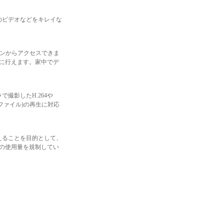
色のビデオなどをキレイな
コンからアクセスできま
単に行えます。家中でデ
撮影したH.264や
Oファイル)の再生に対応
えることを目的として、
の使用量を規制してい