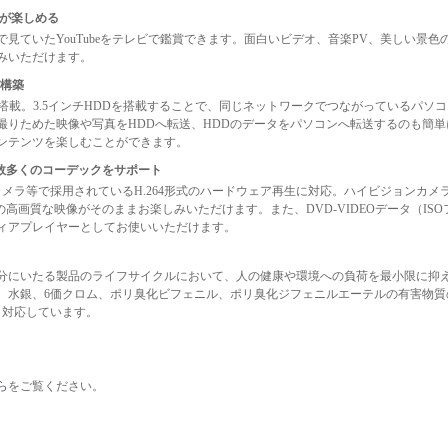
beが楽しめる
で見ていたYouTubeをテレビで鑑賞できます。面白いビデオ、音楽PV、美しい景
みいただけます。
バ構築
を搭載。3.5インチHDDを搭載することで、同じネットワークでつながっているパソ
撮りためた映像や写真をHDDへ転送、HDDのデータをパソコンへ転送するのも簡
ンテンツを楽しむことができます。
他、数多くのコーデックをサポート
カメラ等で採用されているH.264形式のハードウェア再生に対応。ハイビジョンカメラで
形式の高画質な映像がそのままお楽しみいただけます。また、DVD-VIDEOデータ（IS
ィアプレイヤーとしてお使いいただけます。
分にいたる製品のライフサイクルにおいて、人の健康や環境への負荷を最小限に抑
、水銀、6価クロム、ポリ臭化ビフェニル、ポリ臭化ジフェニルエーテルの有害物質
も対応しています。
ら
をご覧ください。