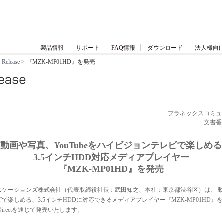
製品情報
サポート
FAQ情報
ダウンロード
法人様向
 Release
> 『MZK-MP01HD』を発売
プラネックスコミュ
文書番号：
動画や写真、YouTubeをハイビジョンテレビで楽しめる
3.5インチHDD対応メディアプレイヤー
『MZK-MP01HD』を発売
ケーションズ株式会社（代表取締役社長：武田知之、本社：東京都渋谷区）は、 動画や
で楽しめる、3.5インチHDDに対応できるメディアプレイヤー『MZK-MP01HD
Directを通じて発売いたします。