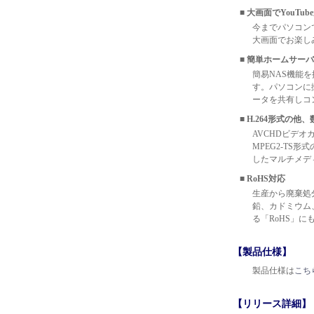
■ 大画面でYouTu
今までパソコン
大画面でお楽し
■ 簡単ホームサー
簡易NAS機能
す。パソコンに
ータを共有しコ
■ H.264形式の
AVCHDビデオ
MPEG2-TS
したマルチメデ
■ RoHS対応
生産から廃棄処
鉛、カドミウム
る「RoHS」に
【製品仕様】
製品仕様は
こち
【リリース詳細】