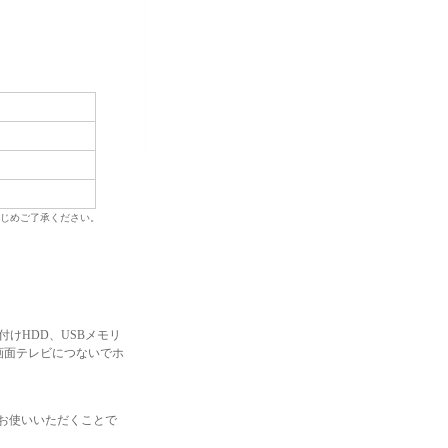
じめご了承ください。
けHDD、USBメモリ
画面テレビにつないでホ
せてお使いいただくことで