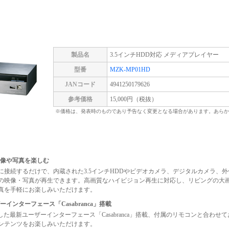
製品名
3.5インチHDD対応 メディアプレイヤー
型番
MZK-MP01HD
JANコード
4941250179626
参考価格
15,000円（税抜）
※価格は、発表時のものであり予告なく変更となる場合があります。あらか
映像や写真を楽しむ
に接続するだけで、内蔵された3.5インチHDDやビデオカメラ、デジタルカメラ、外付
器の映像・写真が再生できます。高画質なハイビジョン再生に対応し、リビングの大
真を手軽にお楽しみいただけます。
ーインターフェース「Casabranca」搭載
が開発した最新ユーザーインターフェース「Casabranca」搭載、付属のリモコンと合わ
ンテンツをお楽しみいただけます。