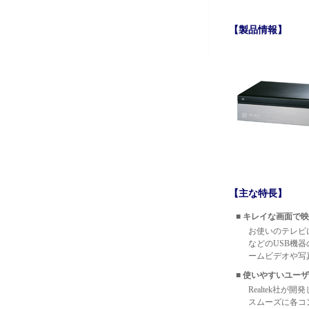
【製品情報】
【主な特長】
■ キレイな画面で
お使いのテレビ
などのUSB機
ームビデオや写
■ 使いやすいユーザ
Realtek社
スムーズに各コ