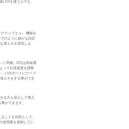
線LANを使う人でも、
クティブエコ』 機能を
までのように細かな設定
な省エネを実現しま
et）』に準拠。EEEは有線通
によって伝送速度を調整
。LANポートにケーブ
省エネをする事ができ
をする方も安心して導入
する事ができます。
えることを目的として、
の使用量を規制してい