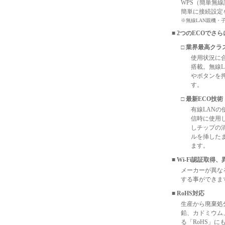
WPS（簡単無
簡単に接続設定
※無線LAN親機・
■ 2つのECOで
□ 業界最高ク
使用状況に
搭載。無線
やボタンを
す。
□ 最新ECO技術 『E
有線LANの使
信時に使用
しチップの
ルを挿した
ます。
■ Wi-Fi認証取
メーカーが異なる
する事ができます
■ RoHS対応
生産から廃棄処
鉛、カドミウム
る「RoHS」に