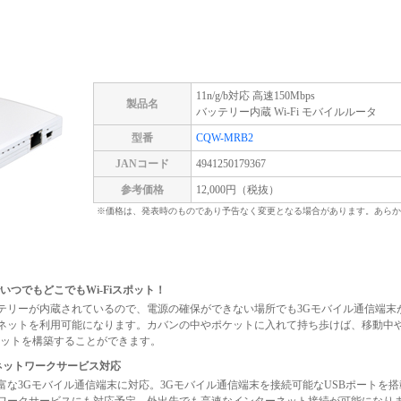
11n/g/b対応 高速150Mbps
製品名
バッテリー内蔵 Wi-Fi モバイルルータ
型番
CQW-MRB2
JANコード
4941250179367
参考価格
12,000円（税抜）
※価格は、発表時のものであり予告なく変更となる場合があります。あらか
いつでもどこでもWi-Fiスポット！
テリーが内蔵されているので、電源の確保ができない場所でも3Gモバイル通信端末
ネットを利用可能になります。カバンの中やポケットに入れて持ち歩けば、移動中
スポットを構築することができます。
/ネットワークサービス対応
富な3Gモバイル通信端末に対応。3Gモバイル通信端末を接続可能なUSBポートを