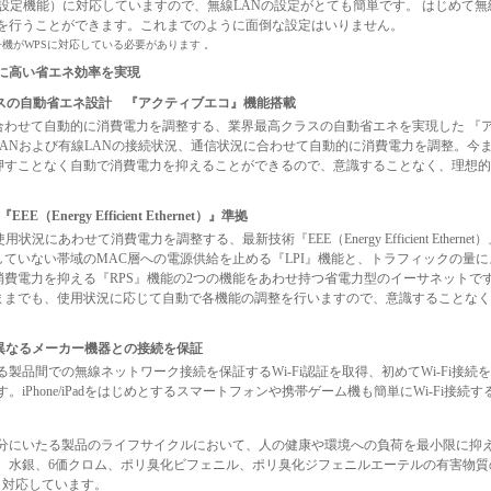
線設定機能）に対応していますので、無線LANの設定がとても簡単です。 はじめて無
を行うことができます。これまでのように面倒な設定はいりません。
子機がWPSに対応している必要があります 。
さらに高い省エネ効率を実現
ラスの自動省エネ設計 『アクティブエコ』機能搭載
合わせて自動的に消費電力を調整する、業界最高クラスの自動省エネを実現した 『ア
LANおよび有線LANの接続状況、通信状況に合わせて自動的に消費電力を調整。今
押すことなく自動で消費電力を抑えることができるので、意識することなく、理想的
EE（Energy Efficient Ethernet）』準拠
用状況にあわせて消費電力を調整する、最新技術『EEE（Energy Efficient Ethern
していない帯域のMAC層への電源供給を止める『LPI』機能と、トラフィックの量
消費電力を抑える『RPS』機能の2つの機能をあわせ持つ省電力型のイーサネットです
ままでも、使用状況に応じて自動で各機能の調整を行いますので、意識することなく
得、異なるメーカー機器との接続を保証
製品間での無線ネットワーク接続を保証するWi-Fi認証を取得、初めてWi-Fi接続
。iPhone/iPadをはじめとするスマートフォンや携帯ゲーム機も簡単にWi-Fi接続
分にいたる製品のライフサイクルにおいて、人の健康や環境への負荷を最小限に抑
、水銀、6価クロム、ポリ臭化ビフェニル、ポリ臭化ジフェニルエーテルの有害物質
も対応しています。