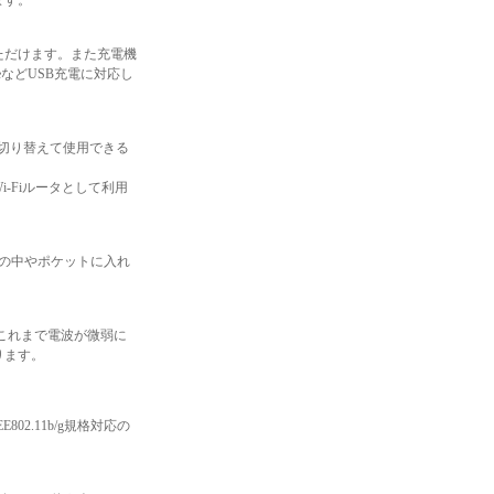
ます。
ただけます。また充電機
などUSB充電に対応し
て切り替えて使用できる
-Fiルータとして利用
ンの中やポケットに入れ
す。これまで電波が微弱に
ります。
802.11b/g規格対応の