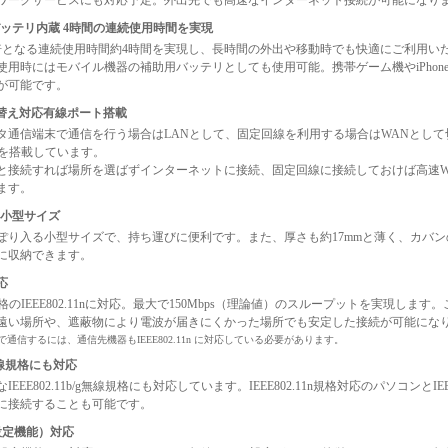
ワークサービスにも対応予定。外出先でも高速なインターネット接続が可能になり
バッテリ内蔵 4時間の連続使用時間を実現
倍となる連続使用時間約4時間を実現し、長時間の外出や移動時でも快適にご利用い
使用時にはモバイル機器の補助用バッテリとしても使用可能。携帯ゲーム機やiPhone
が可能です。
 切り替え対応有線ポート搭載
ータ通信端末で通信を行う場合はLANとして、固定回線を利用する場合はWANとし
トを搭載しています。
と接続すれば場所を選ばずインターネットに接続、固定回線に接続しておけば高速Wi
ます。
な小型サイズ
ぽり入る小型サイズで、持ち運びに便利です。また、厚さも約17mmと薄く、カバ
に収納できます。
対応
格のIEEE802.11nに対応。最大で150Mbps（理論値）のスループットを実現しま
遠い場所や、遮蔽物により電波が届きにくかった場所でも安定した接続が可能にな
n 規格で通信するには、通信先機器もIEEE802.11n に対応している必要があります。
/g無線規格にも対応
EEE802.11b/g無線規格にも対応しています。IEEE802.11n規格対応のパソコンとIEEE
に接続することも可能です。
設定機能）対応