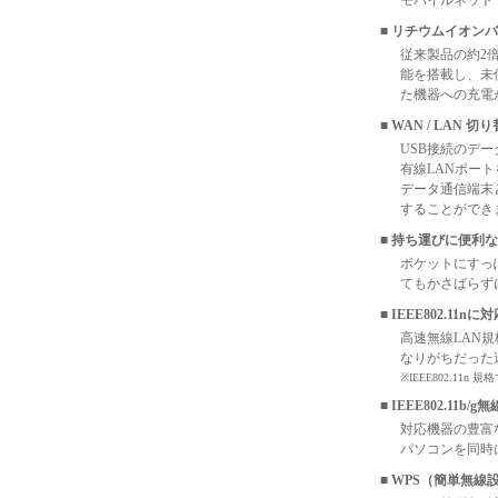
モバイルネット
■ リチウムイオン
従来製品の約2
能を搭載し、未
た機器への充電
■ WAN / LAN
USB接続のデ
有線LANポー
データ通信端末
することができ
■ 持ち運びに便利
ポケットにすっ
てもかさばらず
■ IEEE802.11nに
高速無線LAN規
なりがちだった
※IEEE802.11
■ IEEE802.11b
対応機器の豊富なI
パソコンを同時
■ WPS（簡単無線