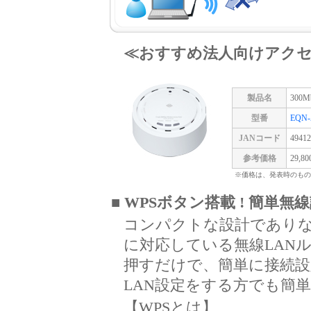
≪おすすめ法人向けアク
製品名
300
型番
EQN-
JANコード
49412
参考価格
29,
※価格は、発表時のもの
■ WPSボタン搭載 ! 簡単無
コンパクトな設計でありな
に対応している無線LAN
押すだけで、簡単に接続
LAN設定をする方でも簡
【WPSとは】