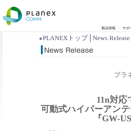
製品情報
サポ
PLANEXトップ
│
News Release
プラ
11n対
可動式ハイパーアンテ
『GW-U