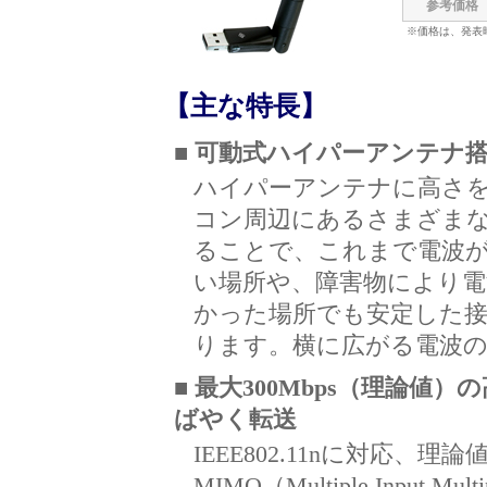
参考価格
※価格は、発表
【主な特長】
■ 可動式ハイパーアンテナ
ハイパーアンテナに高さ
コン周辺にあるさまざま
ることで、これまで電波
い場所や、障害物により電
かった場所でも安定した
ります。横に広がる電波
■ 最大300Mbps（理論
ばやく転送
IEEE802.11nに対応、
MIMO（Multiple Input 