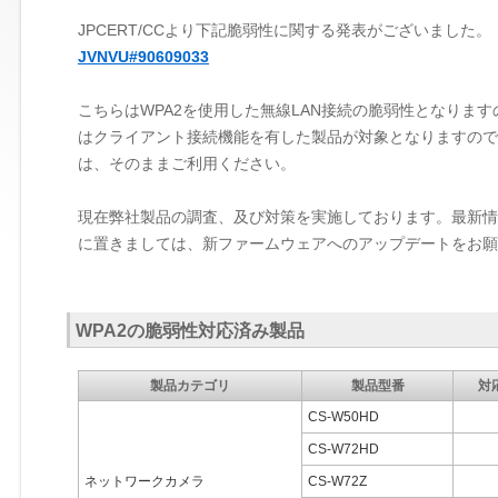
JPCERT/CCより下記脆弱性に関する発表がございました。
JVNVU#90609033
こちらはWPA2を使用した無線LAN接続の脆弱性となりま
はクライアント接続機能を有した製品が対象となりますので
は、そのままご利用ください。
現在弊社製品の調査、及び対策を実施しております。最新情
に置きましては、新ファームウェアへのアップデートをお願
WPA2の脆弱性対応済み製品
製品カテゴリ
製品型番
対
CS-W50HD
CS-W72HD
ネットワークカメラ
CS-W72Z