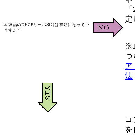
「
定
本製品のDHCPサーバ機能は有効になってい
ますか？
※
つ
ア
法
コ
を