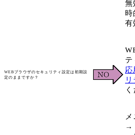
無
時
有
W
テ
応
WEBブラウザのセキュリティ設定は初期設
定のままですか？
リ
く
メ
→