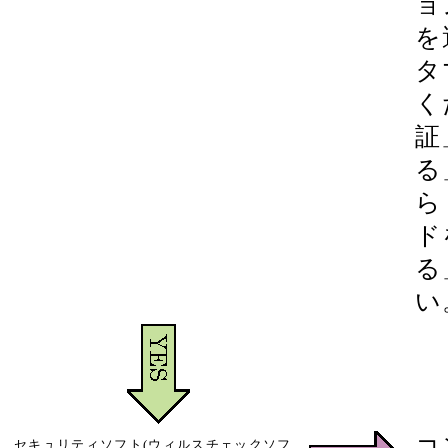
ョ
を
タ
く
証
る
ら
ド
る
い
コ
セキュリティソフト(ウィルスチェックソフ