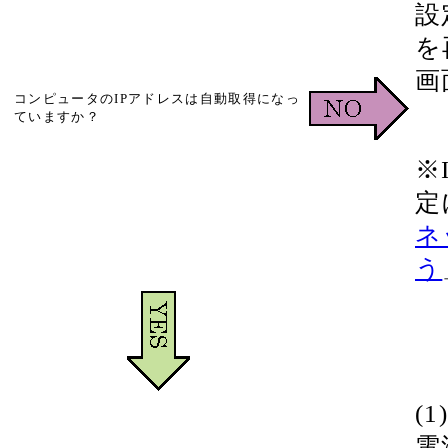
設
を
画
コンピュータのIPアドレスは自動取得になっ
ていますか？
※
定
ネ
う
(
電