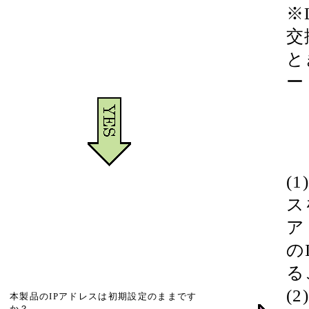
※
交
と
ー
(
ス
ア
の
る
(
本製品のIPアドレスは初期設定のままです
か？