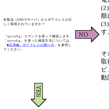
(
順
本製品（DHCPサーバ）からIPアドレスが正
(
しく取得されていますか？
す
「ipconfig」コマンドを使って確認します。
「ipconfig」を使った確認方法については、
「
■応用編 - IPアドレスの調べ方
」を参照し
てください。
そ
取
ピ
動