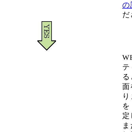
の
だ
W
テ
る
面
り
を
定
ま