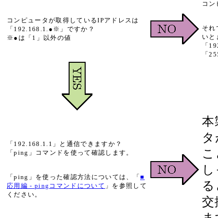
コン
コンピュータが取得しているIPアドレスは
それ
「192.168.1.●※」ですか？
いと
※●は「1」以外の値
「19
「25
本
タ
「192.168.1.1」と通信できますか？
こ
「ping」コマンドを使って確認します。
し
「ping」を使った確認方法については、「
■
る
応用編 - pingコマンドについて
」を参照して
ください。
交
ま