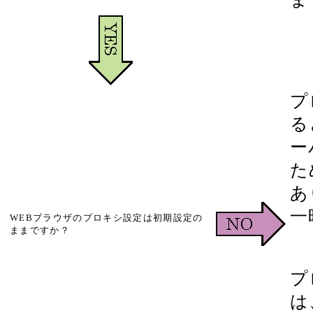
プ
る
ー
た
あ
一
WEBブラウザのプロキシ設定は初期設定の
ままですか？
プ
は