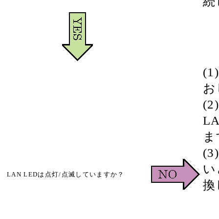
続
(
お
(
L
ま
(
い
LAN LEDは点灯/点滅していますか？
換