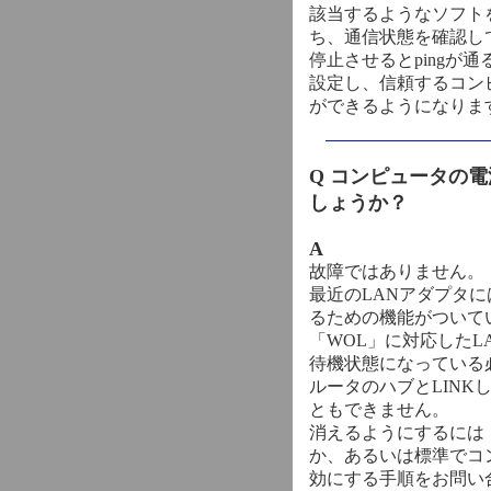
該当するようなソフト
ち、通信状態を確認し
停止させるとpingが
設定し、信頼するコン
ができるようになりま
Q コンピュータの
しょうか？
A
故障ではありません。「W
最近のLANアダプタには
るための機能がついて
「WOL」に対応した
待機状態になっている
ルータのハブとLINK
ともできません。
消えるようにするには
か、あるいは標準でコ
効にする手順をお問い