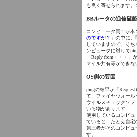
も良く寄せられます。
BBルータの通信確
コンピュータ同士が本
のですが？
」の中に、
していますので、そち
ンピュータに対してpi
「Reply from
ァイル共有等ができな
OS側の要因
pingの結果が「Requ
て、ファイヤウォール
ウイルスチェックソフ
いる物があります。
使用しているコンピュ
ていると、たとえ自宅
第三者がそのコンピュ
す。