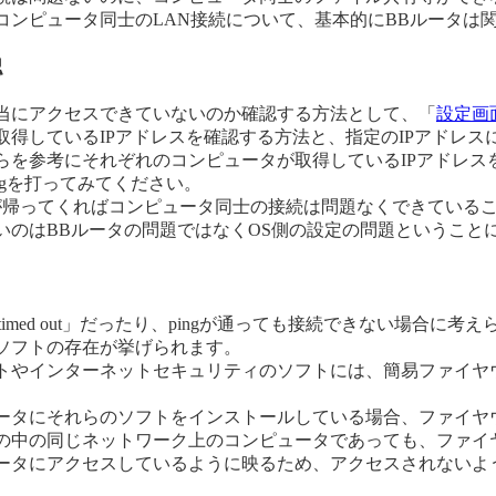
コンピュータ同士のLAN接続について、基本的にBBルータは
認
当にアクセスできていないのか確認する方法として、「
設定画
取得しているIPアドレスを確認する方法と、指定のIPアドレスに
らを参考にそれぞれのコンピュータが取得しているIPアドレス
ngを打ってみてください。
・・・」が帰ってくればコンピュータ同士の接続は問題なくできてい
いのはBBルータの問題ではなくOS側の設定の問題ということ
est timed out」だったり、pingが通っても接続できない場合
ソフトの存在が挙げられます。
トやインターネットセキュリティのソフトには、簡易ファイヤ
ータにそれらのソフトをインストールしている場合、ファイヤ
の中の同じネットワーク上のコンピュータであっても、ファイ
ータにアクセスしているように映るため、アクセスされないよ