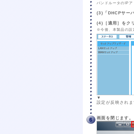
バンドルータのIP
(3)「DHCP
(4)［適用］を
※今後、本製品の設
▼
設定が反映されま
画面を閉じます。