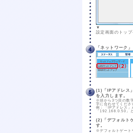
▼
設定画面のトップ
「ネットワーク」
(1)「IPアドレス
を入力します。
※頭から3つ目の数
字に合わせてくださ
例：「IPアドレス」が
「192.168.0.5
(2)「デフォル
す。
※デフォルトゲート