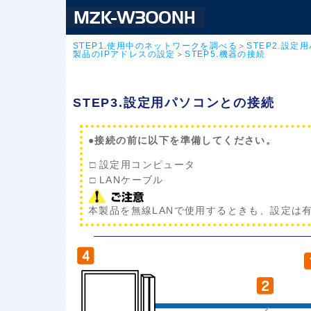
STEP1.使用中のネットワークを調べる
＞
STEP2.設
製品のIPアドレスの設定
＞
STEP5.機器の接続
STEP3.設定用パソコンとの接続
●
接続の前に以下を準備してください。
□
設定用コンピュータ
□
LANケーブル
本製品を無線LANで使用するときも、設定は有