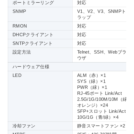
ポートミラーリング
対応
SNMP
V1、V2、V3、SNMPト
ラップ
RMON
対応
DHCPクライアント
対応
SNTPクライアント
対応
設定方法
Telnet、SSH、Webブラ
ウザ
ハードウェア仕様
LED
ALM（赤）×1
SYS（緑）×1
PWR（緑）×1
RJ-45ポート Link/Act
2.5G/1G/100M/10M（緑/
オレンジ）×24
SFP+スロット Link/Act
10G/1G（青/緑）×4
冷却ファン
静音スマートファン ×2