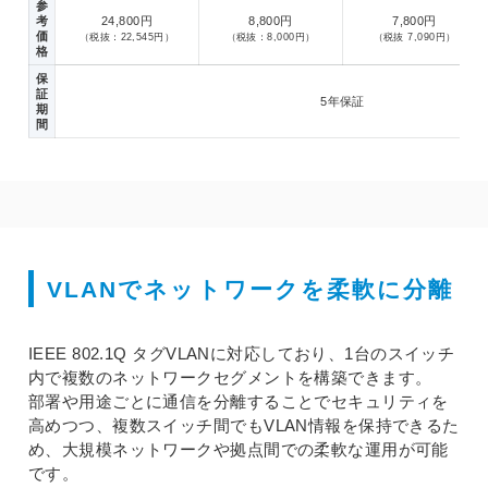
参
考
24,800円
8,800円
7,800円
価
（税抜：22,545円）
（税抜：8,000円）
（税抜 7,090円）
格
保
証
5年保証
期
間
VLANでネットワークを柔軟に分離
IEEE 802.1Q タグVLANに対応しており、1台のスイッチ
内で複数のネットワークセグメントを構築できます。
部署や用途ごとに通信を分離することでセキュリティを
高めつつ、複数スイッチ間でもVLAN情報を保持できるた
め、大規模ネットワークや拠点間での柔軟な運用が可能
です。