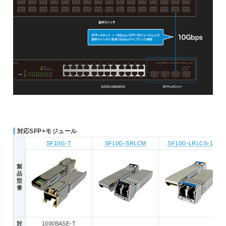
対応SFP+モジュール
SF10G-T
SF10G-SRLCM
SF10G-LRLCS-10
製
品
型
番
対
1000BASE-T