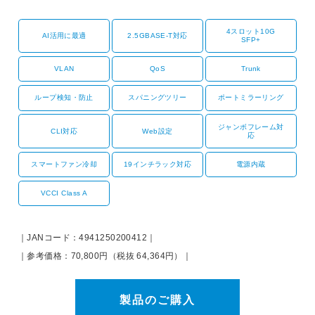
4スロット10G
AI活用に最適
2.5GBASE-T対応
SFP+
VLAN
QoS
Trunk
ループ検知・防止
スパニングツリー
ポートミラーリング
ジャンボフレーム対
CLI対応
Web設定
応
スマートファン冷却
19インチラック対応
電源内蔵
VCCI Class A
｜JANコード：4941250200412｜
｜参考価格：70,800円（税抜 64,364円）｜
製品のご購入