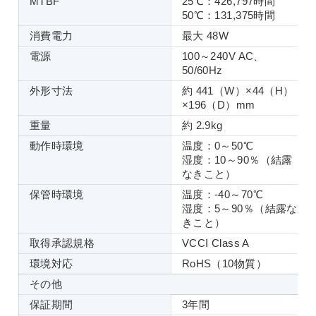
MTBF
25℃：426,797時間
50℃：131,375時間
消費電力
最大 48W
電源
100～240V AC、
50/60Hz
外形寸法
約 441（W）×44（H）
×196（D）mm
重量
約 2.9kg
動作時環境
温度：0～50℃
湿度：10～90％（結露
なきこと）
保管時環境
温度：-40～70℃
湿度：5～90％（結露な
きこと）
取得承認規格
VCCI Class A
環境対応
RoHS（10物質）
その他
保証期間
3年間