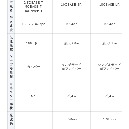
応
2.5GBASE-T
10GBASE-SR
10GBASE-LR
規
5GBASE-T
格
10GBASE-T
伝
送
1/2.5/5/10Gbps
10Gbps
10Gbps
速
度
伝
送
100m以下
最大300m
最大10km
距
離
ケ
ー
ブ
マルチモード
シングルモード
カッパー
ル
光ファイバー
光ファイバー
種
類
コ
ネ
ク
タ
RJ45
2芯LC
2芯LC
ー
形
状
光
波
-
850nm
1,310nm
長