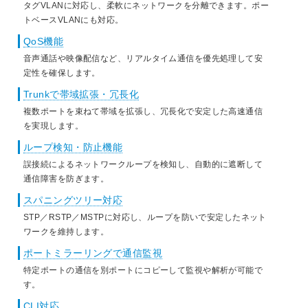
タグVLANに対応し、柔軟にネットワークを分離できます。ポー
トベースVLANにも対応。
QoS機能
音声通話や映像配信など、リアルタイム通信を優先処理して安
定性を確保します。
Trunkで帯域拡張・冗長化
複数ポートを束ねて帯域を拡張し、冗長化で安定した高速通信
を実現します。
ループ検知・防止機能
誤接続によるネットワークループを検知し、自動的に遮断して
通信障害を防ぎます。
スパニングツリー対応
STP／RSTP／MSTPに対応し、ループを防いで安定したネット
ワークを維持します。
ポートミラーリングで通信監視
特定ポートの通信を別ポートにコピーして監視や解析が可能で
す。
CLI対応