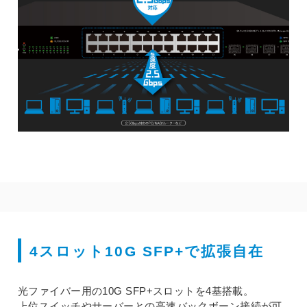
4スロット10G SFP+で拡張自在
光ファイバー用の10G SFP+スロットを4基搭載。
上位スイッチやサーバーとの高速バックボーン接続が可