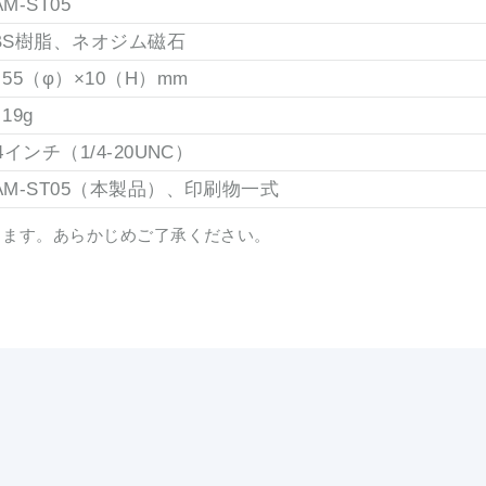
AM-ST05
BS樹脂、ネオジム磁石
 55（φ）×10（H）mm
19g
/4インチ（1/4-20UNC）
AM-ST05（本製品）、印刷物一式
ります。あらかじめご了承ください。