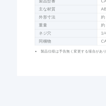
製品型番
C
主な材質
A
外形寸法
約
重量
約 
ネジ穴
1
同梱物
C
製品仕様は予告無く変更する場合があ