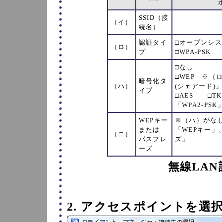
SSID（接
（イ）
続名）
認証タイ
□オープンシス
（ロ）
プ
□WPA-PSK 
□なし
□WEP
※（
暗号化タ
（ハ）
(シェアード)
イプ
□AES □T
「WPA2-PS
WEPキー
※（ハ）がな
または
「WEPキー」
（ニ）
パスフレ
ズ」
ーズ
無線LA
2. アクセスポイントを選