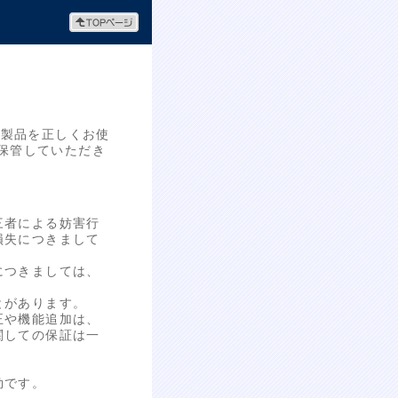
本製品を正しくお使
保管していただき
三者による妨害行
損失につきまして
につきましては、
とがあります。
正や機能追加は、
関しての保証は一
効です。