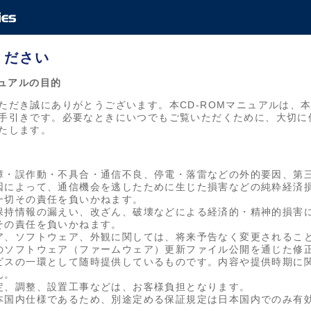
ください
ニュアルの目的
ただき誠にありがとうございます。本CD-ROMマニュアルは、
手引きです。必要なときにいつでもご覧いただくために、大切に
たします。
障・誤作動・不具合・通信不良、停電・落雷などの外的要因、第
因によって、通信機会を逃したために生じた損害などの純粋経済
一切その責任を負いかねます。
保持情報の漏えい、改ざん、破壊などによる経済的・精神的損害
その責任を負いかねます。
ア、ソフトウェア、外観に関しては、将来予告なく変更されるこ
のソフトウェア（ファームウェア）更新ファイル公開を通じた修
ビスの一環として随時提供しているものです。内容や提供時期に
ん。
定、調整、設置工事などは、お客様負担となります。
本国内仕様であるため、別途定める保証規定は日本国内でのみ有