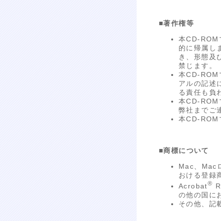
■著作権等
本CD-R
的に帰属し
き、形態及
禁じます。
本CD-RO
アルの記述
る責任も負
本CD-R
弊社までご
本CD-R
■商標について
Mac、Mac
おける登録
®
Acrobat
R
の他の国に
その他、記