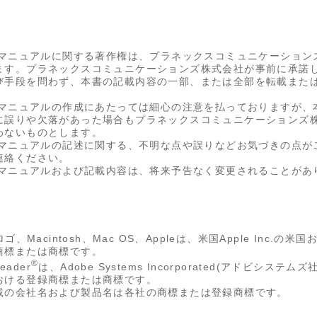
OMマニュアルに関する著作権は、プラネックスコミュニケーション
ます。プラネックスコミュニケーションズ株式会社が事前に承諾
び手段を問わず、本書の記載内容の一部、または全部を転載また
Mマニュアルの作成にあたっては細心の注意を払っておりますが、本
に誤りや欠落があった場合もプラネックスコミュニケーションズ
わないものとします。
OMマニュアルの記述に関する、不明な点や誤りなどお気づきの点が
連絡ください。
OMマニュアルおよび記載内容は、将来予告なく変更されることがあ
ロゴ、Macintosh、Mac OS、Appleは、米国Apple Inc.の
商標または商標です。
®
eader
は、Adobe Systems Incorporated(アドビシステ
おける登録商標または商標です。
載の会社名および製品名は各社の商標または登録商標です。