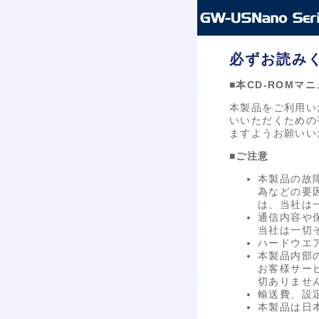
必ずお読み
■本CD-ROMマ
本製品をご利用い
いいただくための
ますようお願いい
■ご注意
本製品の故
為などの要
は、当社は
通信内容や
当社は一切
ハードウエ
本製品内部
お客様サー
切ありませ
輸送費、設
本製品は日