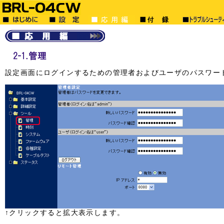
設定画面にログインするための管理者およびユーザのパスワー
↑クリックすると拡大表示します。