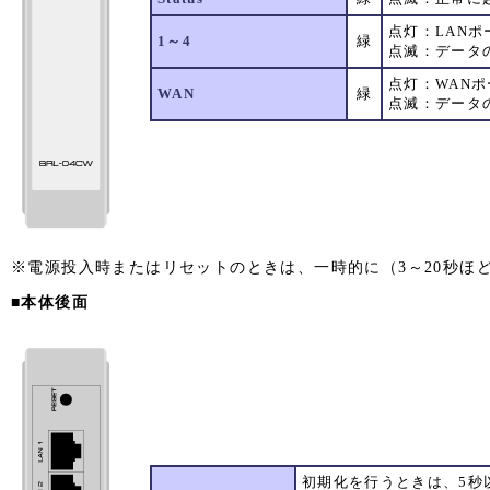
点灯：LAN
1～4
緑
点滅：データ
点灯：WAN
WAN
緑
点滅：データ
※電源投入時またはリセットのときは、一時的に（3～20秒ほど
■本体後面
初期化を行うときは、5秒以