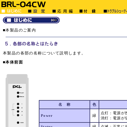
■本製品のご案内
本製品の各部の名称について説明します。
■本体前面
名 称
色
点灯：電源が
Power
緑
消灯：電源が
Status
緑
点滅：正常に