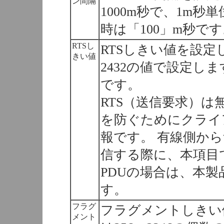
ン間隔
1000m秒で、1m
時は「100」m秒で
RTSし
RTSしきい値を設定
きい値
2432の値で設定しま
です。
RTS（送信要求）は
を防ぐためにクライ
報です。 有線側か
信する際に、本項目
PDUの場合は、本
す。
フラグ
フラグメントしきい
メント