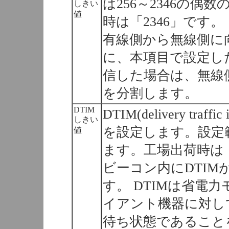
は256～2346の
しきい
値
時は「2346」です。
有線側から無線側に
に、本項目で設定し
信した場合は、無線
を分割します。
DTIM
DTIM(delivery traff
しきい
を設定します。設定範
値
ます。工場出荷時は
ビーコン内にDTI
す。 DTIMは省電
イアント機器に対し
待ち状態であること