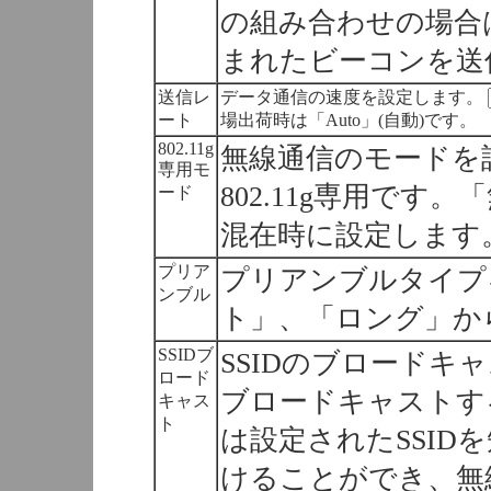
の組み合わせの場合は
まれたビーコンを送
送信レ
データ通信の速度を設定します。
ート
場出荷時は「Auto」(自動)です。
802.11g
無線通信のモードを
専用モ
802.11g専用です。「無
ード
混在時に設定します
プリア
プリアンブルタイプ
ンブル
ト」、「ロング」か
SSIDブ
SSIDのブロードキ
ロード
ブロードキャストす
キャス
ト
は設定されたSSID
けることができ、無