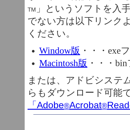
」というソフトを入
TM
でない方は以下リンク
ください。
Window版
・・・exeフ
Macintosh版
・・・bi
または、アドビシステ
らもダウンロード可能
Adobe
Acrobat
Read
「
®
®