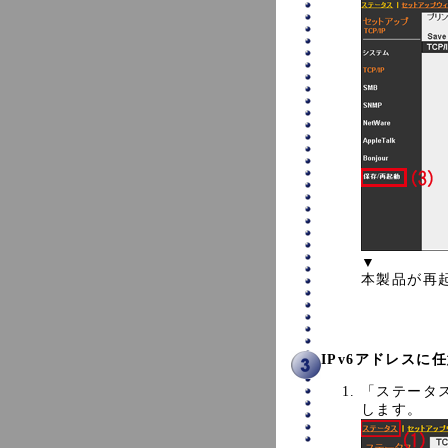
▼
本製品が再
IPv6アドレス
「ステータス
します。