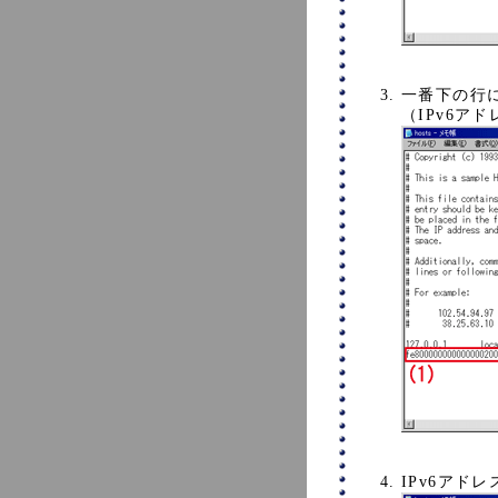
一番下の行
（IPv6
IPv6アド