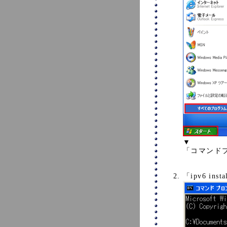
▼
「コマンド
「ipv6 i