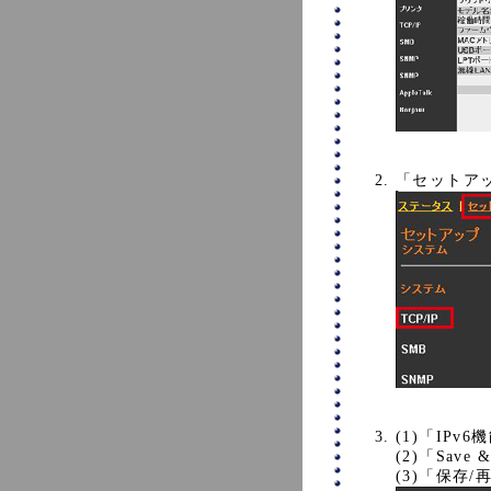
「セットアッ
(1)「IP
(2)「Sav
(3)「保存