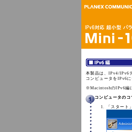
本製品は、IPv4/I
コンピュータをIPv
※MacintoshのI
コンピュータのコ
「スタート