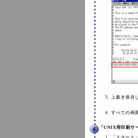
上書き保存
すべての画
「UNIX用印刷
「スタート