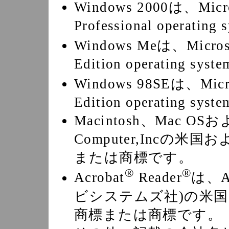
Windows 2000は、Micro
Professional operati
Windows Meは、Micros
Edition operating s
Windows 98SEは、Micr
Edition operating s
Macintosh、Mac OS
Computer,Incの
または商標です。
®
®
Acrobat
Reader
は、Ad
ビシステムズ社)の米
商標または商標です。