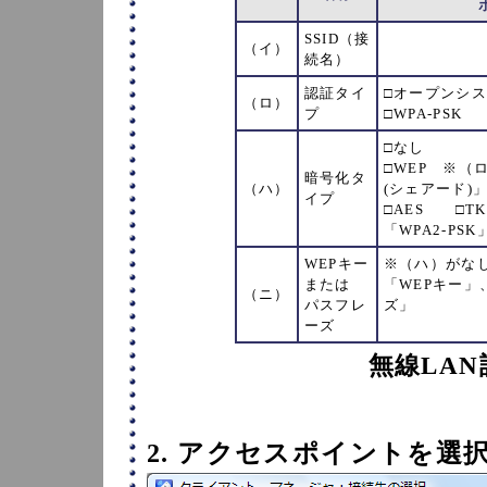
SSID（接
（イ）
続名）
認証タイ
□オープンシス
（ロ）
プ
□WPA-PSK 
□なし
□WEP
※（
暗号化タ
（ハ）
(シェアード)
イプ
□AES □T
「WPA2-PS
WEPキー
※（ハ）がな
または
「WEPキー」
（ニ）
パスフレ
ズ」
ーズ
無線LA
2. アクセスポイントを選