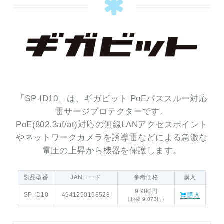
「SP-ID10」は、ギガビット PoEパススルー対応
雷サージプロテクターです。
PoE(802.3af/at)対応の無線LANアクセスポイント
やネットワークカメラを誘導雷などによる急激な
電圧の上昇から機器を保護します。
製品型番
JANコード
参考価格
購入
9,980円
SP-ID10
4941250198528
購入
（税抜 9,073円）